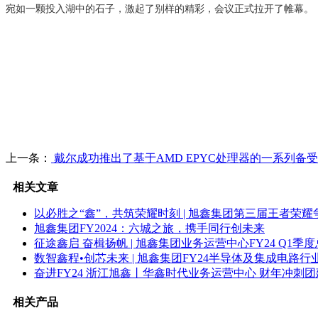
宛如一颗投入湖中的石子，激起了别样的精彩，会议正式拉开了帷幕。
上一条：
戴尔成功推出了基于AMD EPYC处理器的一系列备
相关文章
以必胜之“鑫”，共筑荣耀时刻 | 旭鑫集团第三届王者荣
旭鑫集团FY2024：六城之旅，携手同行创未来
征途鑫启 奋楫扬帆 | 旭鑫集团业务运营中心FY24 Q1季度
数智鑫程•创芯未来 | 旭鑫集团FY24半导体及集成电路
奋进FY24 浙江旭鑫丨华鑫时代业务运营中心 财年冲刺团
相关产品