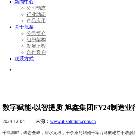
新闻中心
公司动态
行业动态
产品应用
关于旭鑫
公司简介
组织架构
发展历程
合作客户
联系方式
数字赋能•以智提质 旭鑫集团FY24制造
2024-12-04 来源：
www.it-solution.com.cn
千岛湖畔，峰峦叠嶂，碧水无垠，千余座岛屿如千军万马般屹立于浩渺湖