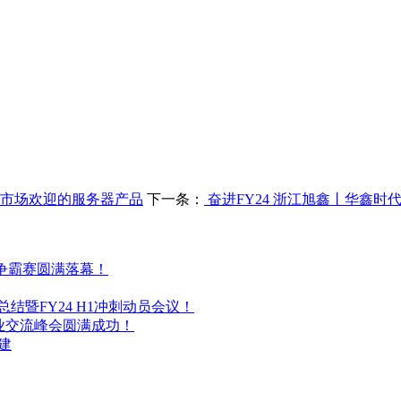
受市场欢迎的服务器产品
下一条：
奋进FY24 浙江旭鑫丨华鑫时
耀争霸赛圆满落幕！
总结暨FY24 H1冲刺动员会议！
行业交流峰会圆满成功！
建