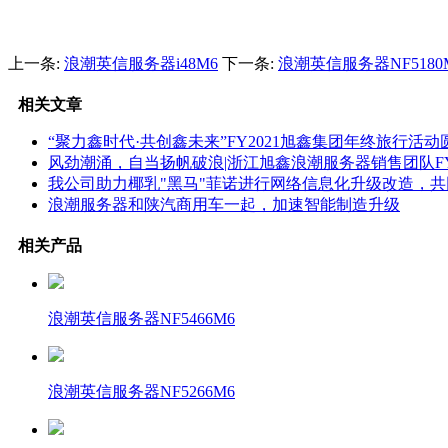
上一条:
浪潮英信服务器i48M6
下一条:
浪潮英信服务器NF5180
相关文章
“聚力鑫时代·共创鑫未来”FY2021旭鑫集团年终旅行活
风劲潮涌，自当扬帆破浪|浙江旭鑫浪潮服务器销售团队FY
我公司助力椰乳"黑马"菲诺进行网络信息化升级改造，
浪潮服务器和陕汽商用车一起，加速智能制造升级
相关产品
浪潮英信服务器NF5466M6
浪潮英信服务器NF5266M6