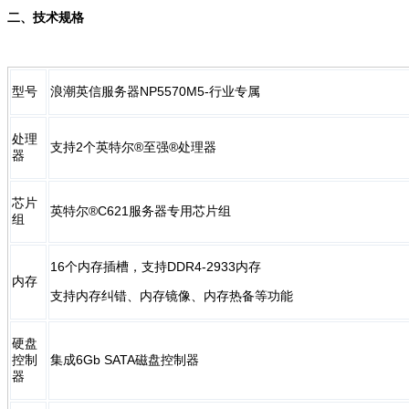
二、
技术规格
型号
浪潮英信服务器NP5570M5-行业专属
处理
支持2个英特尔®至强®处理器
器
芯片
英特尔®C621服务器专用芯片组
组
16个内存插槽，支持DDR4-2933内存
内存
支持内存纠错、内存镜像、内存热备等功能
硬盘
控制
集成6Gb SATA磁盘控制器
器