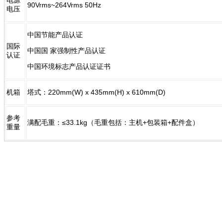
电源
90Vrms~264Vrms 50Hz
电压
中国节能产品认证
国际
中国国 家强制性产品认证
认证
中国环境标志产品认证证书
机箱
塔式：220mm(W) x 435mm(H) x 610mm(D)
参考
满配毛重：≤33.1kg（毛重包括：主机+包装箱+配件盒）
重量