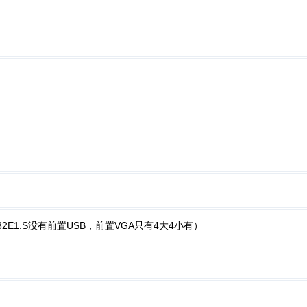
，32E1.S没有前置USB，前置VGA只有4大4小有）