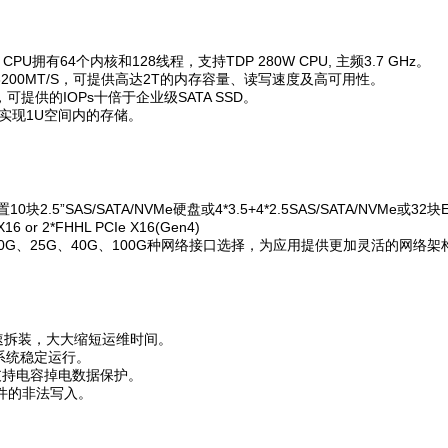
U拥有64个内核和128线程，支持TDP 280W CPU, 主频3.7 GHz。
率3200MT/S，可提供高达2T的内存容量、读写速度及高可用性。
，可提供的IOPs十倍于企业级SATA SSD。
置，实现1U空间内的存储。
S/SATA/NVMe硬盘或4*3.5+4*2.5SAS/SATA/NVMe或32块E1
or 2*FHHL PCIe X16(Gen4)
、10G、25G、40G、100G种网络接口选择，为应用提供更加灵活的网络架
快速拆装，大大缩短运维时间。
系统稳定运行。
che，支持电容掉电数据保护。
固件的非法写入。