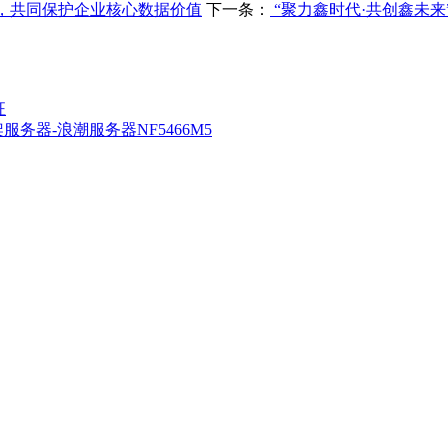
，共同保护企业核心数据价值
下一条：
“聚力鑫时代·共创鑫未来
征
器-浪潮服务器NF5466M5