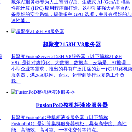
度
戴尔AI服务器专为人工智能 (AI)、生成式 AI (GenAI) 和高
性能计算 (HPC) 应用程序而打造。这些功能强大的平台配
备良好的安全系统，提供多种 GPU 选项，并具有很好的加
速性能。
超聚变2158H V8服务器
是
超聚变FusionServer 2158H V8服务器（以下简称2158H
V8）是针对虚拟化、大数据、数据库、云场景、AI推理、
小型企业等需求，推出的具有广泛用途的新一代2U1路机
服务器，满足互联网、企业、运营商等行业复杂工作负
载。
FusionPoD整机柜液冷服务器
器
超聚变FusionPoD整机柜液冷服务器（以下简称
FusionPoD）是计算集群服务器机柜，具有高密度、高性
能、高能效、高可靠、一体化交付等特点。